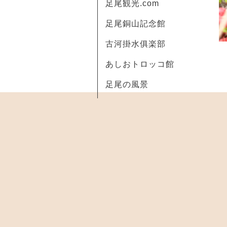
足尾観光.com
足尾銅山記念館
古河掛水俱楽部
あしおトロッコ館
足尾の風景