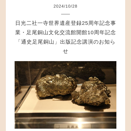
2024
/
10
/
28
日光二社一寺世界遺産登録25周年記念事
業・足尾銅山文化交流館開館10周年記念
「通史足尾銅山」出版記念講演のお知ら
せ