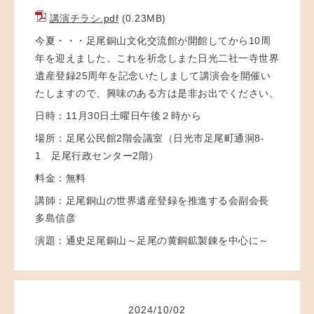
講演チラシ.pdf
(0.23MB)
今夏・・・足尾銅山文化交流館が開館してから10周
年を迎えました。これを祈念しまた日光二社一寺世界
遺産登録25周年を記念いたしまして講演会を開催い
たしますので、興味のある方は是非お出でください。
日時：11月30日土曜日午後２時から
場所：足尾公民館2階会議室（日光市足尾町通洞8-
1 足尾行政センター2階）
料金：無料
講師：足尾銅山の世界遺産登録を推進する会副会長
多島信彦
演題：通史足尾銅山～足尾の黄銅鉱製錬を中心に～
2024
/
10
/
02