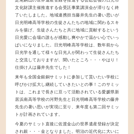
文化財課主催推進する会受託事業講演会が滞りなく終
了いたしました。地域連携担当藤井先生の暑い思いが
日光明峰高等学校の生徒さんたちの地域に関わるスキ
ルを揚げ、生徒さんたちと共に地域に貢献するという
日光愛に会場の誰もが感動し爽やかで温かい心でいっ
ぱいになりました。日光明峰高等学校は、数年前から
日光学を通して様々な日光人が関わって生徒さんたち
と交流しておりますが、聞いたところ・・・やはり！
仕掛け人は藤井先生でした！
来年も全国金銀銅サミットに参加して貰いたい学校に
呼びかけ拡大し継続していきたいとの事！このサミッ
トは、これまで長きに亘って活動されている愛媛県新
居浜南高等学校の河野先生と日光明峰高等学校の藤井
先生の暑い思いが実現に至り、来年度も第二回サミッ
トが計画されています。
今夏のサミット直後に佐渡金山の世界遺産登録が決定
され銀・・・金となりました。明治の近代化に大いに