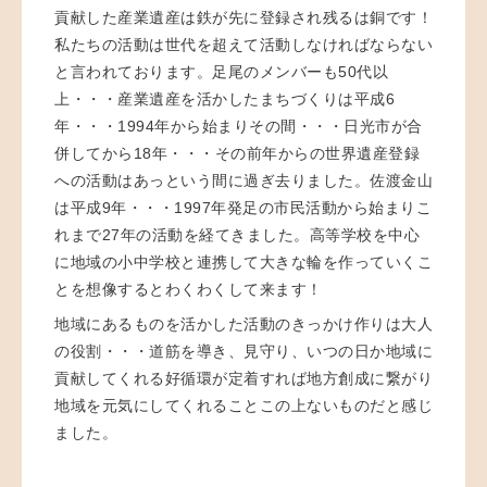
貢献した産業遺産は鉄が先に登録され残るは銅です！
私たちの活動は世代を超えて活動しなければならない
と言われております。足尾のメンバーも50代以
上・・・産業遺産を活かしたまちづくりは平成6
年・・・1994年から始まりその間・・・日光市が合
併してから18年・・・その前年からの世界遺産登録
への活動はあっという間に過ぎ去りました。佐渡金山
は平成9年・・・1997年発足の市民活動から始まりこ
れまで27年の活動を経てきました。高等学校を中心
に地域の小中学校と連携して大きな輪を作っていくこ
とを想像するとわくわくして来ます！
地域にあるものを活かした活動のきっかけ作りは大人
の役割・・・道筋を導き、見守り、いつの日か地域に
貢献してくれる好循環が定着すれば地方創成に繋がり
地域を元気にしてくれることこの上ないものだと感じ
ました。