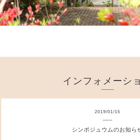
インフォメーシ
2019
/
01
/
15
シンポジュウムのお知ら