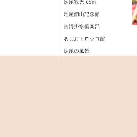
足尾観光.com
足尾銅山記念館
古河掛水俱楽部
あしおトロッコ館
足尾の風景