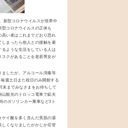
端、新型コロナウイルスが世界中
新型コロナウイルスの正体も
の高い者はこれまでどおり恐れ
てしまったら他人との接触を避
するような生活をしている人は
リスクがあることを老若男女が
りましたが、アルコール消毒等
ら毎週土日また祝日のみ開館する
月末までみなさまをお待ちして
銅山観光のトロッコ電車で鉱夫
往時のガソリンカー乗車など3ト
タケイ酸を多く含んだ美肌の湯
涼しくなりましたがかじか荘管