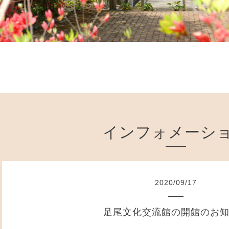
インフォメーシ
2020
/
09
/
17
足尾文化交流館の開館のお