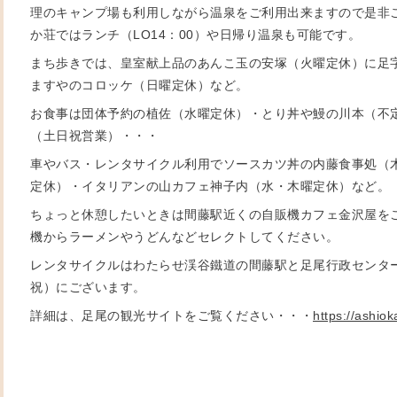
理のキャンプ場も利用しながら温泉をご利用出来ますので是非
か荘ではランチ（LO14：00）や日帰り温泉も可能です。
まち歩きでは、皇室献上品のあんこ玉の安塚（火曜定休）に足
ますやのコロッケ（日曜定休）など。
お食事は団体予約の植佐（水曜定休）・とり丼や鰻の川本（不
（土日祝営業）・・・
車やバス・レンタサイクル利用でソースカツ丼の内藤食事処（
定休）・イタリアンの山カフェ神子内（水・木曜定休）など。
ちょっと休憩したいときは間藤駅近くの自販機カフェ金沢屋を
機からラーメンやうどんなどセレクトしてください。
レンタサイクルはわたらせ渓谷鐵道の間藤駅と足尾行政センタ
祝）にございます。
詳細は、足尾の観光サイトをご覧ください・・・
https://ashio