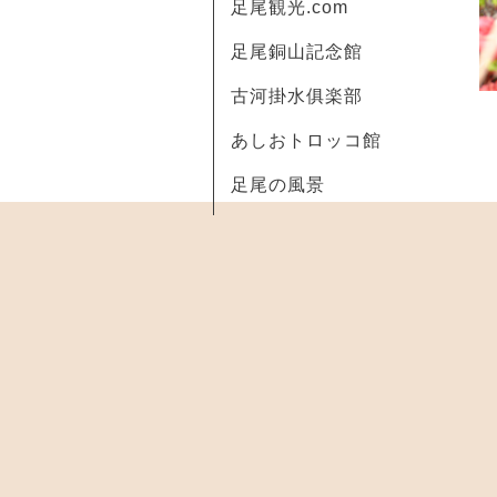
足尾観光.com
足尾銅山記念館
古河掛水俱楽部
あしおトロッコ館
足尾の風景