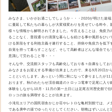
みなさま、いかがお過ごしでしょうか・・・2020が明けた途
に蔓延して私たちの暮らしが大変様変わりを見せている昨今、
様々な情報から解明されてきました。今言えることは、免疫力
ることなく、普段通りの清潔な暮らしを続ける事や風邪をひい
ける算段をする利他主義そ遂行すること、持病や免疫力を低下
自覚を持って暮らすことなど、そして高齢者はどんな場合でも
意識して労わること等・・・
そんな中、交流館スタッフも高齢化しており各々自粛をしてお
みなさまをお迎えする準備が出来ましたので、来る9月20日か
ことといたします。あっという間に秋になって参りましたが11
おります。秋のわたらせ渓谷鐵道のトロッコ電車で足尾に入り
体験をしながら10月・11月の第一土日には足尾古河歴史館で
ロッコの旅を満喫することが出来ます。
小滝坑エリアの国民宿舎かじか荘やレトロな亀村別館では、メ
である庚申の湯でゆったりとしてください。朝晩はずいぶんと