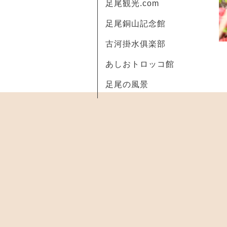
足尾観光.com
足尾銅山記念館
古河掛水俱楽部
あしおトロッコ館
足尾の風景