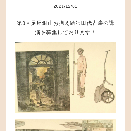
2021
/
12
/
01
第3回足尾銅山お抱え絵師田代古崖の講
演を募集しております！