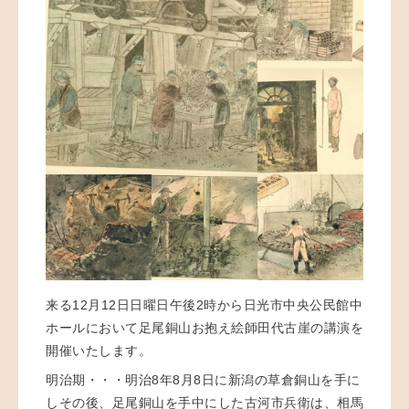
来る12月12日日曜日午後2時から日光市中央公民館中
ホールにおいて足尾銅山お抱え絵師田代古崖の講演を
開催いたします。
明治期・・・明治8年8月8日に新潟の草倉銅山を手に
しその後、足尾銅山を手中にした古河市兵衛は、相馬