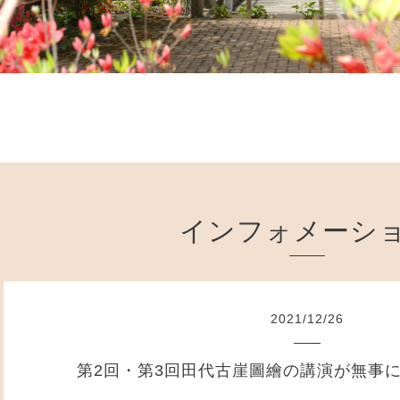
インフォメーシ
2021
/
12
/
26
第2回・第3回田代古崖圖繪の講演が無事