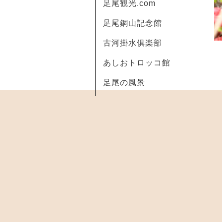
足尾観光.com
足尾銅山記念館
古河掛水俱楽部
あしおトロッコ館
足尾の風景