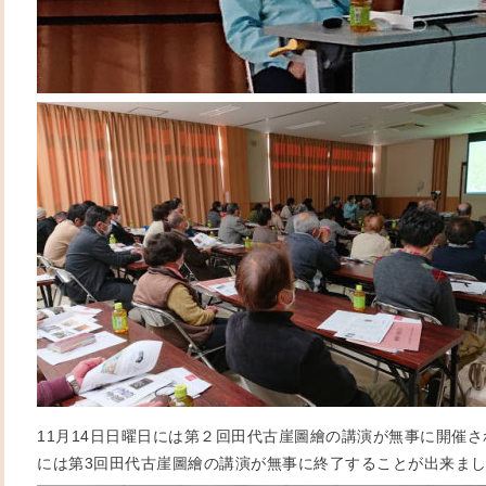
11月14日日曜日には第２回田代古崖圖繪の講演が無事に開催さ
には第3回田代古崖圖繪の講演が無事に終了することが出来ま