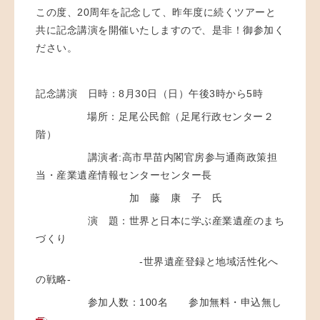
この度、20周年を記念して、昨年度に続くツアーと
共に記念講演を開催いたしますので、是非！御参加く
ださい。
記念講演 日時：8月30日（日）午後3時から5時
場所：足尾公民館（足尾行政センター２
階）
講演者:高市早苗内閣官房参与通商政策担
当・産業遺産情報センターセンター長
加 藤 康 子 氏
演 題：世界と日本に学ぶ産業遺産のまち
づくり
-世界遺産登録と地域活性化へ
の戦略-
参加人数：100名 参加無料・申込無し