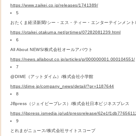
https://www.zaikei.co.jp/releases/1741389/
5
おたくま経済新聞/シー・エス・ティー・エンターテインメント
https://otakei.otakuma.net/prtimes/07282081239.html
6
All About NEWS/
株式会社オールアバウト
https://news.allabout.co.jp/articles/p/000000001.000104551/
7
@DIME
（アットダイム）/株式会社小学館
https://dime.jp/company_news/detail/?pr=1187644
8
JBpress
（ジェイビープレス）/株式会社日本ビジネスプレス
https://jbpress.ismedia.jp/ud/pressrelease/62e1f1db776561
9
とれまがニュース/株式会社サイトスコープ