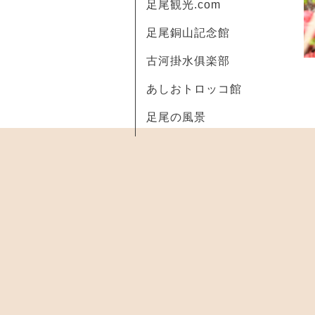
足尾観光.com
足尾銅山記念館
古河掛水俱楽部
あしおトロッコ館
足尾の風景