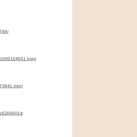
4768/
001000104551.html
673941.html
62c6200001d