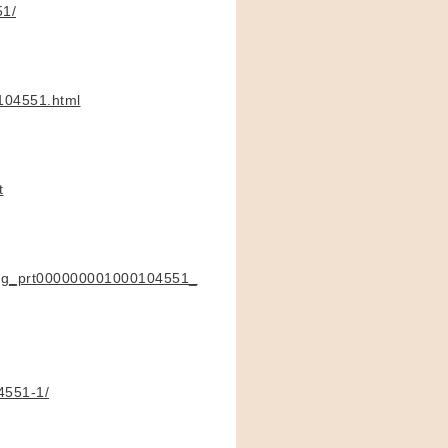
51/
0104551.html
t
talog_prt000000001000104551_
4551-1/