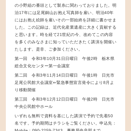
の小野組の番頭として製糸に関わっておりました。明
治17年には足尾銅山お抱え写真師を雇い、明治40年
にはお抱え絵師を雇いその一部始終を詳細に書かせま
した。この記録は、近代化産業遺産に大きく貢献する
と思います。時を経て21世紀の今、改めてこの内容
を多くのみなさまに知っていただきたく講演を開催い
たします。是非、ご参加ください。
第一回 令和3年10月31日日曜日 午後2時 栃木県
総合文化センター第一会議室
第二回 令和3年11月14日日曜日 午後1時 日光市
足尾公民館大会議室⇐緊急事態宣言発令により8月よ
り移動開催
第三回 令和3年12月12日日曜日 午後2時 日光市
中央公民館中ホール
いずれも無料で資料を基にした講演で予約で先着50
名です。予約期間はチラシをご覧ください。申込先：
Mobile：090-2259-7343 事務局奈良部まで