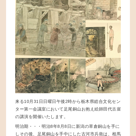
来る10月31日日曜日午後2時から栃木県総合文化セン
ター第一会議室において足尾銅山お抱え絵師田代古崖
の講演を開催いたします。
明治期・・・明治8年8月8日に新潟の草倉銅山を手に
しその後、足尾銅山を手中にした古河市兵衛は、相馬