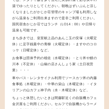
湯でゆったりとしてください。朝晩はずいぶんと涼し
くなりましたがかじか荘管理のキャンプ場も利用しな
がら温泉をご利用出来ますので是非ご利用ください。
国民宿舎かじか荘ではランチ（LO14：00）や日帰り
温泉も可能です。
まち歩きでは、皇室献上品のあんこ玉の安塚（火曜定
休）に足字銭最中の青柳（火曜定休）・ますやのコロ
ッケ（日曜定休）など。
お食事は団体予約の植佐（水曜定休）・とり丼や鰻の
川本（不定休）・山椒の店さんしょう家（土日祝営
業）・・・
車やバス・レンタサイクル利用でソースカツ丼の内藤
食事処（木曜定休）・中華の栄山（木曜定休）・イタ
リアンの山カフェ神子内（水・木曜定休）など。
ちょっと休憩したいときは間藤駅近くの自販機カフェ
金沢屋をご利用ください。セルフで自販機からラーメ