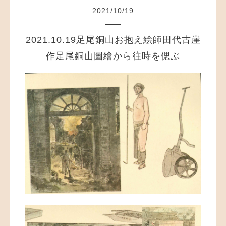
2021
/
10
/
19
2021.10.19足尾銅山お抱え絵師田代古崖
作足尾銅山圖繪から往時を偲ぶ