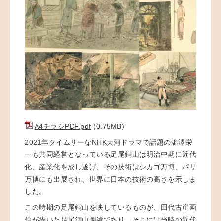
A4チラシPDF.pdf
(0.75MB)
2021年タイムリーなNHK大河ドラマで話題の澁澤栄
一も共同経営となっている足尾銅山は明治中期に近代
化、産業化を成し遂げ、その技術はシカゴ万博、パリ
万博にも出展され、世界に日本の技術の高さを示しま
した。
この時期の足尾銅山を映しているものが、田代古崖画
伯が描いた足尾銅山圖繪であり、そこには当時の近代