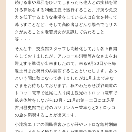
続ける事や風邪をひいてしまったら他人との接触を避
ける算段をする利他主義そ遂行すること、持病や免疫
力を低下するような生活をしている人は自覚を持って
暮らすことなど、そして高齢者はどんな場合でもリス
クがあることを老若男女が意識して労わること
等・・・
そんな中、交流館スタッフも高齢化しており各々自粛
をしておりましたが、アルコール消毒等みなさまをお
迎えする準備が出来ましたので、来る9月20日から毎
週土日また祝日のみ開館することといたします。あっ
という間に秋になって参りましたが11月末までみな
さまをお待ちしております。秋のわたらせ渓谷鐵道の
トロッコ電車で足尾に入り銅山観光のトロッコ電車で
鉱夫体験をしながら10月・11月の第一土日には足尾
古河歴史館で往時のガソリンカー乗車など3トロッコ
の旅を満喫することが出来ます。
小滝坑エリアの国民宿舎かじか荘やレトロな亀村別館
では、メタケイ酸を多く含んだ美肌の湯である庚申の