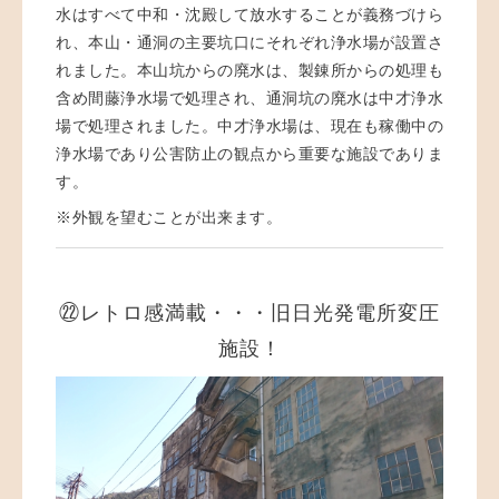
水はすべて中和・沈殿して放水することが義務づけら
れ、本山・通洞の主要坑口にそれぞれ浄水場が設置さ
れました。本山坑からの廃水は、製錬所からの処理も
含め間藤浄水場で処理され、通洞坑の廃水は中才浄水
場で処理されました。中才浄水場は、現在も稼働中の
浄水場であり公害防止の観点から重要な施設でありま
す。
※外観を望むことが出来ます。
㉒レトロ感満載・・・旧日光発電所変圧
施設！