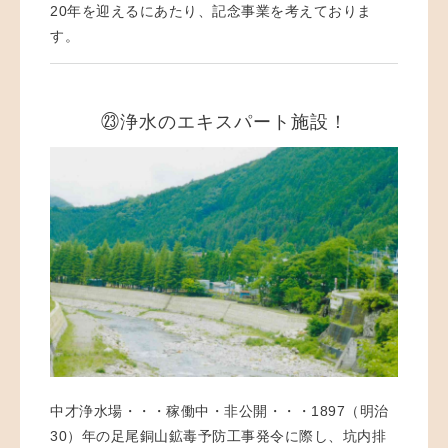
20年を迎えるにあたり、記念事業を考えておりま
す。
㉓浄水のエキスパート施設！
中才浄水場・・・稼働中・非公開・・・1897（明治
30）年の足尾銅山鉱毒予防工事発令に際し、坑内排