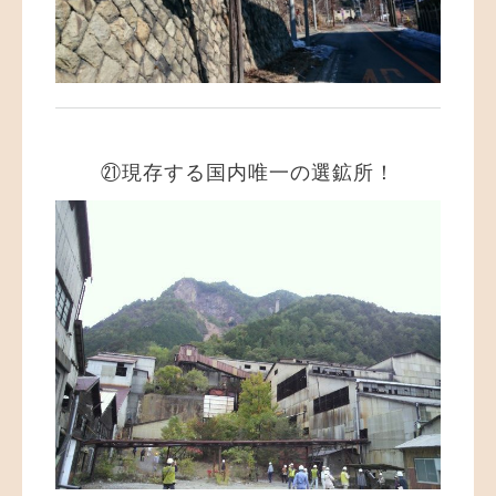
㉑現存する国内唯一の選鉱所！