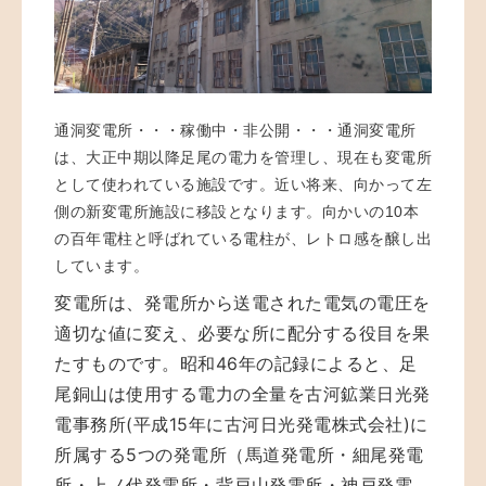
通洞変電所・・・稼働中・非公開・・・通洞変電所
は、大正中期以降足尾の電力を管理し、現在も変電所
として使われている施設です。近い将来、向かって左
側の新変電所施設に移設となります。向かいの10本
の百年電柱と呼ばれている電柱が、レトロ感を醸し出
しています。
変電所は、発電所から送電された電気の電圧を
適切な値に変え、必要な所に配分する役目を果
たすものです。昭和46年の記録によると、足
尾銅山は使用する電力の全量を古河鉱業日光発
電事務所(平成15年に古河日光発電株式会社)に
所属する5つの発電所（馬道発電所・細尾発電
所・上ノ代発電所・背戸山発電所・神戸発電