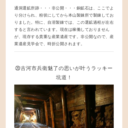
通洞選鉱所跡・・・非公開・・・銅鉱石は、ここでよ
り分けられ、粉状にしてから本山製錬所で製錬してお
りました。特に、自溶製錬では、この選鉱過程が左右
すると言われています。現在は稼働しておりません
が、現存する貴重な産業遺産です。非公開なので、産
業遺産見学会で、時折公開されます。
⑳古河市兵衛魅了の思いが叶うラッキー
坑道！