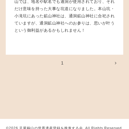
山では、地名や駅名でも通洞が使用されており、それ
だけ意味を持った大事な坑道になりました。本山坑・
小滝坑にあった鉱山神社は、通洞鉱山神社に合祀され
ていますが、通洞鉱山神社へのお参りは、思いが叶う
という御利益があるかもしれません！
1
©2026
足尾銅山の世界遺産登録を推進する会
. All Rights Reserved.