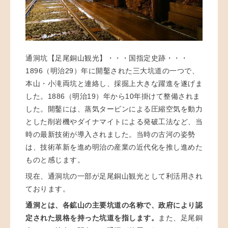
通洞坑【足尾銅山観光】・・・国指定史跡・・・
1896（明治29）年に開鑿された三大坑道の一つで、
本山・小滝両坑と連絡し、採掘上大きな躍進を遂げま
した。1886（明治19）年から10年掛けて整備されま
した。開鑿には、蒸気タービンによる圧縮空気を動力
とした削岩機やダイナマイトによる発破工法など、当
時の最新技術が導入されました。当時の古河の姿勢
は、技術革新を進め明治の産業の近代化を推し進めた
ものと感じます。
現在、通洞坑の一部が足尾銅山観光として利活用され
ております。
通洞とは、各鉱山の主要坑道の名称で、政府により認
定された規格を持った坑道を指します。
また、足尾銅